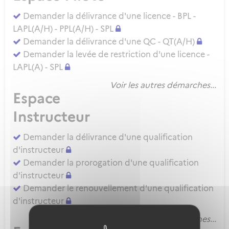
Demander la délivrance d'une licence - BPL -
LAPL(A/H) - PPL(A/H) - SPL
Demander la délivrance d'une QC - QT(A/H)
Demander la levée de restriction d'une licence -
LAPL(A) - SPL
Voir les autres démarches...
Espace
Instructeur
Demander la délivrance d'une qualification
d'instructeur
Demander la prorogation d'une qualification
d'instructeur
Demander le renouvellement d'une qualification
d'instructeur
Voir les autres démarches...