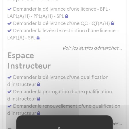
Demander la délivrance d'une licence - BPL -
LAPL(A/H) - PPL(A/H) - SPL
Demander la délivrance d'une QC - QT(A/H)
Demander la levée de restriction d'une licence -
LAPL(A) - SPL
Voir les autres démarches...
Espace
Instructeur
Demander la délivrance d'une qualification
d'instructeur
Demander la prorogation d'une qualification
d'instructeur
Demander le renouvellement d'une qualification
d'instructeur
Voir les autres démarches...