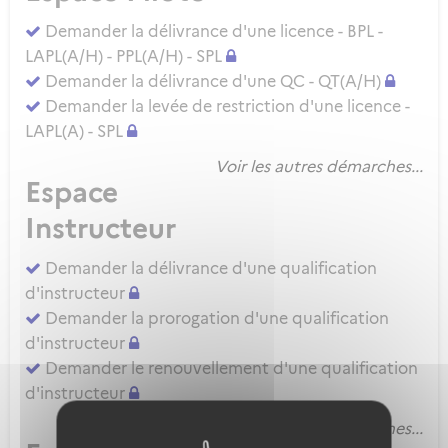
Demander la délivrance d'une licence - BPL -
LAPL(A/H) - PPL(A/H) - SPL
Demander la délivrance d'une QC - QT(A/H)
Demander la levée de restriction d'une licence -
LAPL(A) - SPL
Voir les autres démarches...
Espace
Instructeur
Demander la délivrance d'une qualification
d'instructeur
Demander la prorogation d'une qualification
d'instructeur
Demander le renouvellement d'une qualification
d'instructeur
Voir les autres démarches...