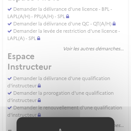
Demander la délivrance d'une licence - BPL -
LAPL(A/H) - PPL(A/H) - SPL
Demander la délivrance d'une QC - QT(A/H)
Demander la levée de restriction d'une licence -
LAPL(A) - SPL
Voir les autres démarches...
Espace
Instructeur
Demander la délivrance d'une qualification
d'instructeur
Demander la prorogation d'une qualification
d'instructeur
Demander le renouvellement d'une qualification
d'instructeur
Voir les autres démarches...