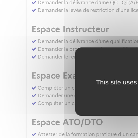
Demander la délivrance d'une QC - QT(A/
Demander la levée de restriction d'une lice
Espace Instructeur
Demander la délivrance d'une qualificatio
Demander la prorogation d'une qualificati
Demander le renouvellement d'une qualific
Espace Examinateur
This site uses
Compléter un compte rendu d'épreuve d'apt
Demander une évaluation de compétence 
Compléter un compte rendu d'épreuve d'apt
Espace ATO/DTO
Attester de la formation pratique d'un cand