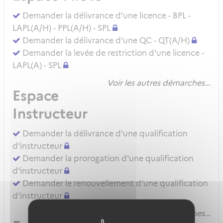
Demander la délivrance d'une licence - BPL -
LAPL(A/H) - PPL(A/H) - SPL
Demander la délivrance d'une QC - QT(A/H)
Demander la levée de restriction d'une licence -
LAPL(A) - SPL
Voir les autres démarches...
Espace
Instructeur
Demander la délivrance d'une qualification
d'instructeur
Demander la prorogation d'une qualification
d'instructeur
Demander le renouvellement d'une qualification
d'instructeur
Voir les autres démarches...