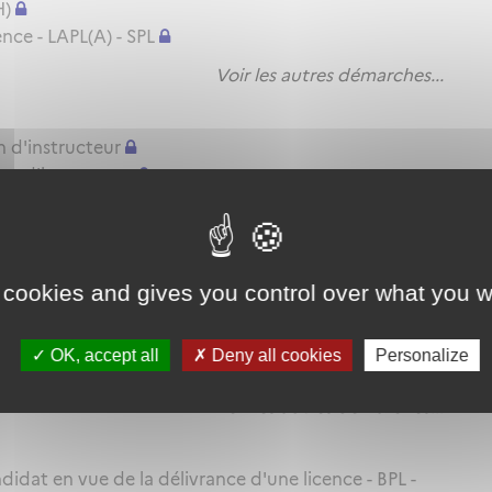
H)
nce - LAPL(A) - SPL
Voir les autres démarches...
n d'instructeur
on d'instructeur
ation d'instructeur
Voir les autres démarches...
 cookies and gives you control over what you w
itude pratique - BPL - LAPL(A/H) - PPL(A/H) - SPL
TRE(A) MP ou SFE(A) MP
OK, accept all
Deny all cookies
Personalize
itude pratique - CPL(A/H) - IR - BIR
Voir les autres démarches...
idat en vue de la délivrance d'une licence - BPL -