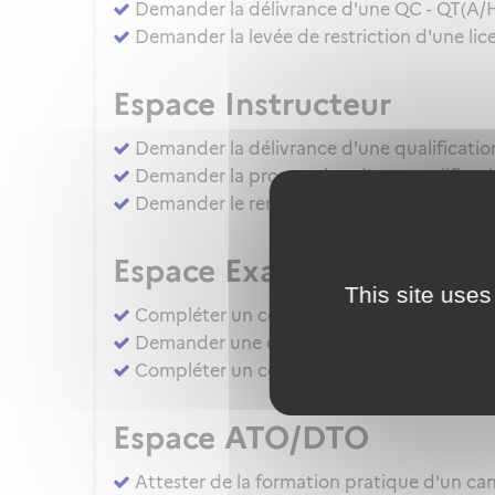
Demander la délivrance d'une QC - QT(A/
Demander la levée de restriction d'une lice
Espace Instructeur
Demander la délivrance d'une qualificatio
Demander la prorogation d'une qualificati
Demander le renouvellement d'une qualific
Espace Examinateur
This site uses
Compléter un compte rendu d'épreuve d'apt
Demander une évaluation de compétence 
Compléter un compte rendu d'épreuve d'apt
Espace ATO/DTO
Attester de la formation pratique d'un cand