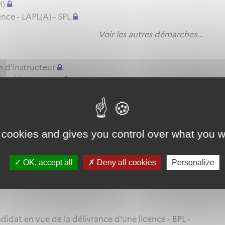
H)
nce - LAPL(A) - SPL
Voir les autres démarches...
n d'instructeur
on d'instructeur
ation d'instructeur
Voir les autres démarches...
 cookies and gives you control over what you w
itude pratique - BPL - LAPL(A/H) - PPL(A/H) - SPL
TRE(A) MP ou SFE(A) MP
OK, accept all
Deny all cookies
Personalize
itude pratique - CPL(A/H) - IR - BIR
Voir les autres démarches...
idat en vue de la délivrance d'une licence - BPL -