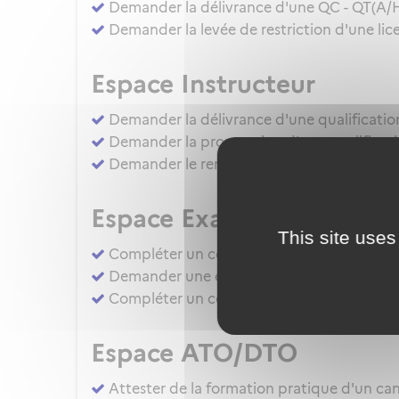
Demander la délivrance d'une QC - QT(A/
Demander la levée de restriction d'une lice
Espace Instructeur
Demander la délivrance d'une qualificatio
Demander la prorogation d'une qualificati
Demander le renouvellement d'une qualific
Espace Examinateur
This site uses
Compléter un compte rendu d'épreuve d'apt
Demander une évaluation de compétence 
Compléter un compte rendu d'épreuve d'apt
Espace ATO/DTO
Attester de la formation pratique d'un cand