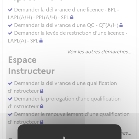
Demander la délivrance d'une licence - BPL -
LAPL(A/H) - PPL(A/H) - SPL
Demander la délivrance d'une QC - QT(A/H)
Demander la levée de restriction d'une licence -
LAPL(A) - SPL
Voir les autres démarches...
Espace
Instructeur
Demander la délivrance d'une qualification
d'instructeur
Demander la prorogation d'une qualification
d'instructeur
Demander le renouvellement d'une qualification
d'instructeur
Voir les autres démarches...