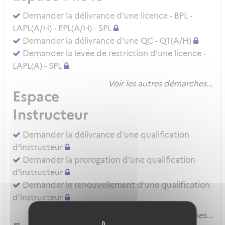
Demander la délivrance d'une licence - BPL -
LAPL(A/H) - PPL(A/H) - SPL
Demander la délivrance d'une QC - QT(A/H)
Demander la levée de restriction d'une licence -
LAPL(A) - SPL
Voir les autres démarches...
Espace
Instructeur
Demander la délivrance d'une qualification
d'instructeur
Demander la prorogation d'une qualification
d'instructeur
Demander le renouvellement d'une qualification
d'instructeur
Voir les autres démarches...