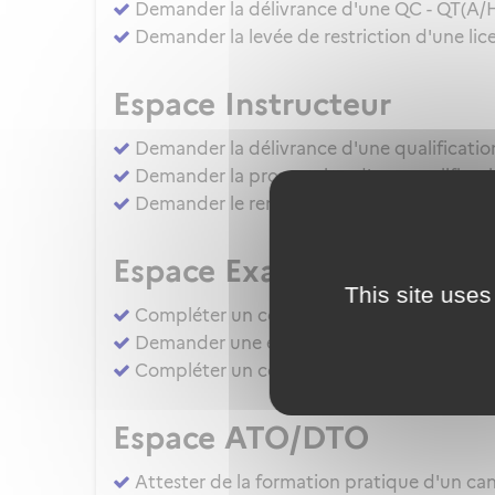
Demander la délivrance d'une QC - QT(A/
Demander la levée de restriction d'une lice
Espace Instructeur
Demander la délivrance d'une qualificatio
Demander la prorogation d'une qualificati
Demander le renouvellement d'une qualific
Espace Examinateur
This site uses
Compléter un compte rendu d'épreuve d'apt
Demander une évaluation de compétence 
Compléter un compte rendu d'épreuve d'apt
Espace ATO/DTO
Attester de la formation pratique d'un cand