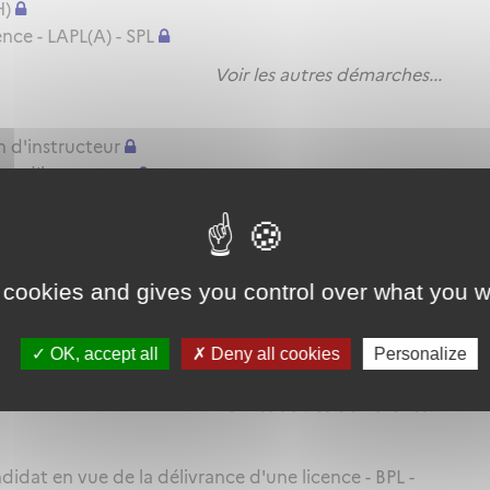
H)
nce - LAPL(A) - SPL
Voir les autres démarches...
n d'instructeur
on d'instructeur
ation d'instructeur
Voir les autres démarches...
 cookies and gives you control over what you w
itude pratique - BPL - LAPL(A/H) - PPL(A/H) - SPL
TRE(A) MP ou SFE(A) MP
OK, accept all
Deny all cookies
Personalize
itude pratique - CPL(A/H) - IR - BIR
Voir les autres démarches...
idat en vue de la délivrance d'une licence - BPL -