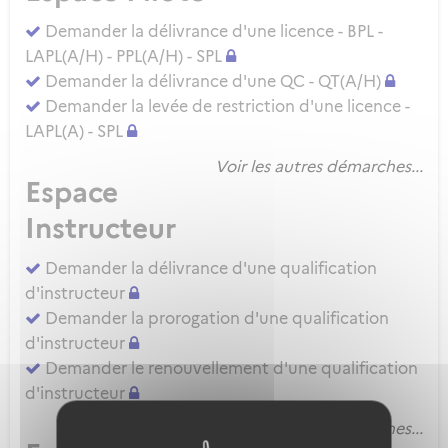
Demander la délivrance d'une licence - BPL -
LAPL(A/H) - PPL(A/H) - SPL
Demander la délivrance d'une QC - QT(A/H)
Demander la levée de restriction d'une licence -
LAPL(A) - SPL
Voir les autres démarches...
Espace
Instructeur
Demander la délivrance d'une qualification
d'instructeur
Demander la prorogation d'une qualification
d'instructeur
Demander le renouvellement d'une qualification
d'instructeur
Voir les autres démarches...