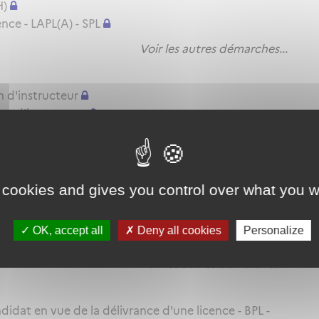
H)
nce - LAPL(A) - SPL
Voir les autres démarches...
n d'instructeur
on d'instructeur
ation d'instructeur
Voir les autres démarches...
 cookies and gives you control over what you w
itude pratique - BPL - LAPL(A/H) - PPL(A/H) - SPL
TRE(A) MP ou SFE(A) MP
OK, accept all
Deny all cookies
Personalize
itude pratique - CPL(A/H) - IR - BIR
Voir les autres démarches...
idat en vue de la délivrance d'une licence - BPL -