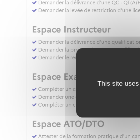
Demander la délivrance d'une QC - QT(A/
Demander la levée de restriction d'une lice
Espace Instructeur
Demander la délivrance d'une qualificatio
Demander la prorogation d'une qualificati
Demander le renouvellement d'une qualific
Espace Examinateur
This site uses
Compléter un compte rendu d'épreuve d'apt
Demander une évaluation de compétence 
Compléter un compte rendu d'épreuve d'apt
Espace ATO/DTO
Attester de la formation pratique d'un cand