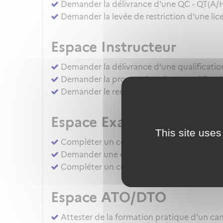
Demander la délivrance d'une QC - QT(A/
Demander la levée de restriction d'une lice
Espace Instructeur
Demander la délivrance d'une qualificatio
Demander la prorogation d'une qualificati
Demander le renouvellement d'une qualific
Espace Examinateur
This site uses
Compléter un compte rendu d'épreuve d'apt
Demander une évaluation de compétence 
Compléter un compte rendu d'épreuve d'apt
Espace ATO/DTO
Attester de la formation pratique d'un cand