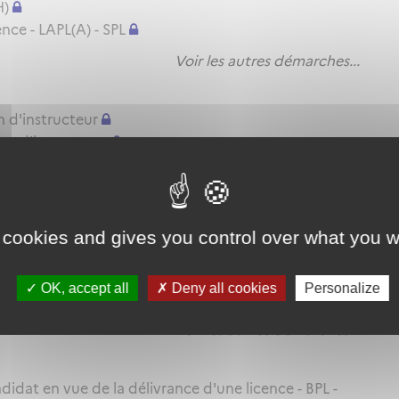
H)
nce - LAPL(A) - SPL
Voir les autres démarches...
n d'instructeur
on d'instructeur
ation d'instructeur
Voir les autres démarches...
 cookies and gives you control over what you w
itude pratique - BPL - LAPL(A/H) - PPL(A/H) - SPL
TRE(A) MP ou SFE(A) MP
OK, accept all
Deny all cookies
Personalize
itude pratique - CPL(A/H) - IR - BIR
Voir les autres démarches...
idat en vue de la délivrance d'une licence - BPL -