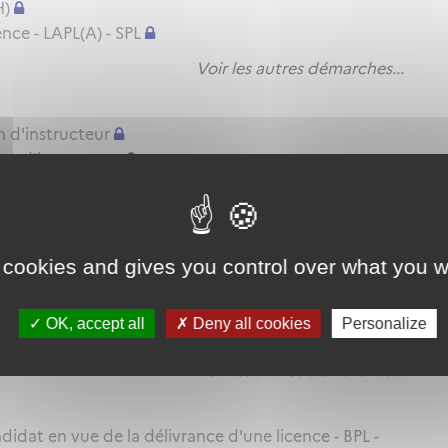
H)
nce - LAPL(A) - SPL
Voir les autres démarches...
n d'instructeur
on d'instructeur
ation d'instructeur
Voir les autres démarches...
 cookies and gives you control over what you w
itude pratique - BPL - LAPL(A/H) - PPL(A/H) - SPL
TRE(A) MP ou SFE(A) MP
OK, accept all
Deny all cookies
Personalize
itude pratique - CPL(A/H) - IR - BIR
Voir les autres démarches...
idat en vue de la délivrance d'une licence - BPL -