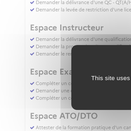
Demander la délivrance d'une QC - QT(A/
Demander la levée de restriction d'une lice
Espace Instructeur
Demander la délivrance d'une qualificatio
Demander la prorogation d'une qualificati
Demander le renouvellement d'une qualific
Espace Examinateur
This site uses
Compléter un compte rendu d'épreuve d'apt
Demander une évaluation de compétence 
Compléter un compte rendu d'épreuve d'apt
Espace ATO/DTO
Attester de la formation pratique d'un cand