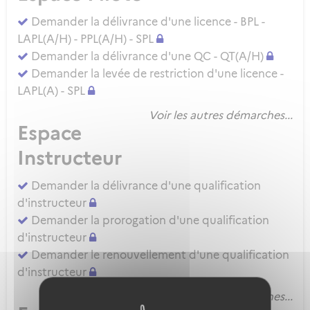
Demander la délivrance d'une licence - BPL -
LAPL(A/H) - PPL(A/H) - SPL
Demander la délivrance d'une QC - QT(A/H)
Demander la levée de restriction d'une licence -
LAPL(A) - SPL
Voir les autres démarches...
Espace
Instructeur
Demander la délivrance d'une qualification
d'instructeur
Demander la prorogation d'une qualification
d'instructeur
Demander le renouvellement d'une qualification
d'instructeur
Voir les autres démarches...