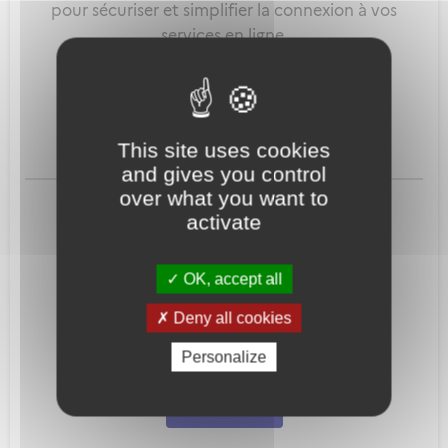
pour sécuriser et simplifier la connexion à vos
services en ligne.
Qu'est-ce que FranceConnect ?
This site uses cookies
and gives you control
ou
over what you want to
activate
OK, accept all
Deny all cookies
Mot de passe
Je crée mon
Personalize
oublié ?
compte
Connexion