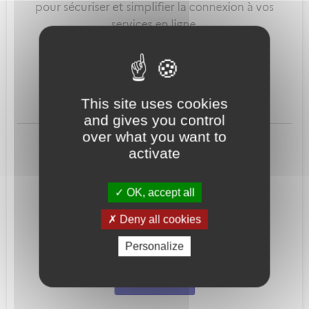
pour sécuriser et simplifier la connexion à vos
services en ligne.
Qu'est-ce que FranceConnect ?
This site uses cookies
and gives you control
ou
over what you want to
activate
OK, accept all
Deny all cookies
Mot de passe
Je crée mon
Personalize
oublié ?
compte
Connexion