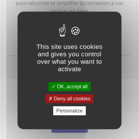
pour sécuriser et simplifier la connexion à vos
services en ligne.
Qu'est-ce que FranceConnect ?
This site uses cookies
and gives you control
ou
over what you want to
activate
OK, accept all
Deny all cookies
Mot de passe
Je crée mon
Personalize
oublié ?
compte
Connexion