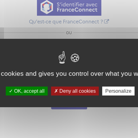
Qu'est-ce que FranceConnect ?
ou
 cookies and gives you control over what you w
Mot de passe
Je crée mon
OK, accept all
Deny all cookies
Personalize
oublié ?
compte
Connexion