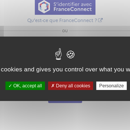
Qu'est-ce que FranceConnect ?
ou
 cookies and gives you control over what you w
Mot de passe
Je crée mon
OK, accept all
Deny all cookies
Personalize
oublié ?
compte
Connexion