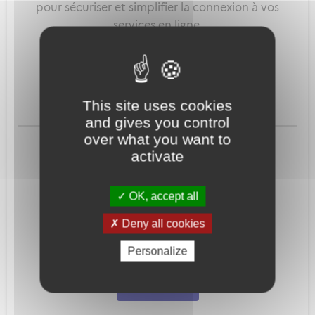
pour sécuriser et simplifier la connexion à vos
services en ligne.
Qu'est-ce que FranceConnect ?
This site uses cookies
and gives you control
ou
over what you want to
activate
OK, accept all
Deny all cookies
Mot de passe
Je crée mon
Personalize
oublié ?
compte
Connexion