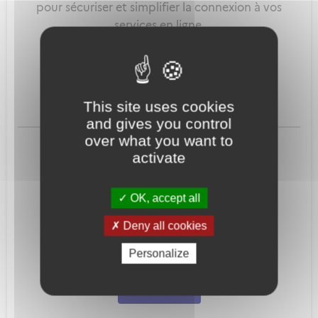
pour sécuriser et simplifier la connexion à vos
services en ligne.
Qu'est-ce que FranceConnect ?
This site uses cookies
and gives you control
ou
over what you want to
activate
OK, accept all
Deny all cookies
Mot de passe
Je crée mon
Personalize
oublié ?
compte
Connexion