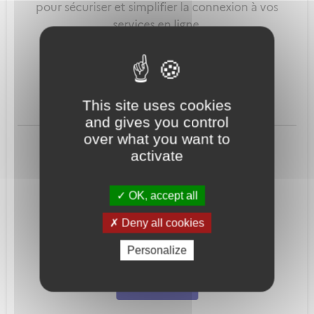
pour sécuriser et simplifier la connexion à vos
services en ligne.
Qu'est-ce que FranceConnect ?
This site uses cookies
and gives you control
ou
over what you want to
activate
OK, accept all
Deny all cookies
Mot de passe
Je crée mon
Personalize
oublié ?
compte
Connexion