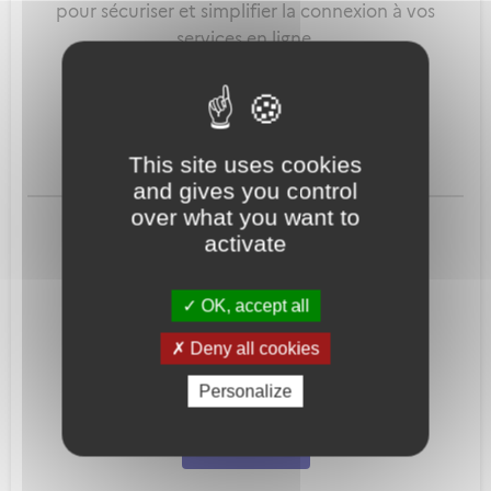
pour sécuriser et simplifier la connexion à vos
services en ligne.
Qu'est-ce que FranceConnect ?
This site uses cookies
and gives you control
ou
over what you want to
activate
OK, accept all
Deny all cookies
Mot de passe
Je crée mon
Personalize
oublié ?
compte
Connexion