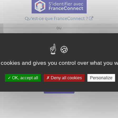
Qu'est-ce que FranceConnect ?
ou
 cookies and gives you control over what you w
Mot de passe
Je crée mon
OK, accept all
Deny all cookies
Personalize
oublié ?
compte
Connexion