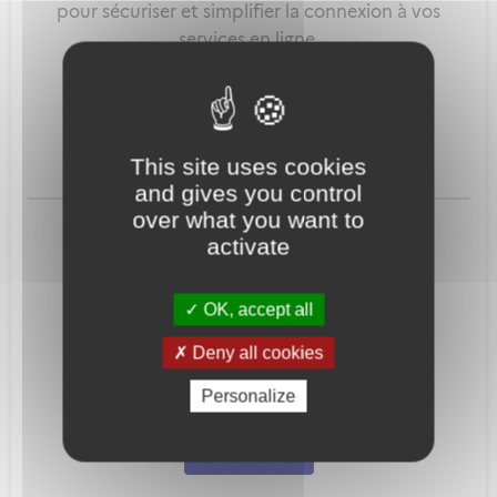
pour sécuriser et simplifier la connexion à vos
services en ligne.
Qu'est-ce que FranceConnect ?
This site uses cookies
and gives you control
ou
over what you want to
activate
OK, accept all
Deny all cookies
Mot de passe
Je crée mon
Personalize
oublié ?
compte
Connexion