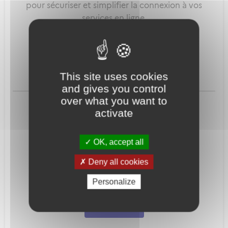
pour sécuriser et simplifier la connexion à vos
services en ligne.
Qu'est-ce que FranceConnect ?
This site uses cookies
and gives you control
ou
over what you want to
activate
OK, accept all
Deny all cookies
Mot de passe
Je crée mon
Personalize
oublié ?
compte
Connexion