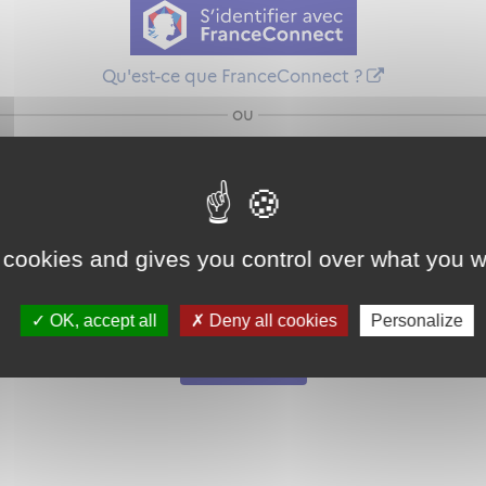
Qu'est-ce que FranceConnect ?
ou
 cookies and gives you control over what you w
Mot de passe
Je crée mon
OK, accept all
Deny all cookies
Personalize
oublié ?
compte
Connexion