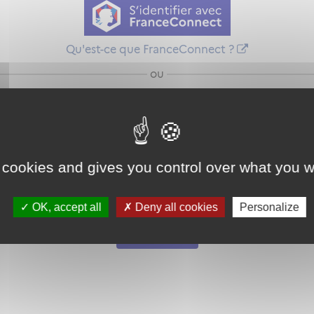
Qu'est-ce que FranceConnect ?
ou
 cookies and gives you control over what you w
Mot de passe
Je crée mon
OK, accept all
Deny all cookies
Personalize
oublié ?
compte
Connexion