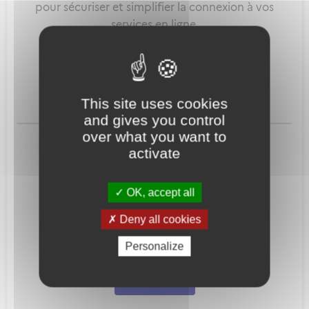
pour sécuriser et simplifier la connexion à vos
services en ligne.
Qu'est-ce que FranceConnect ?
This site uses cookies
and gives you control
ou
over what you want to
activate
OK, accept all
Deny all cookies
Mot de passe
Je crée mon
Personalize
oublié ?
compte
Connexion