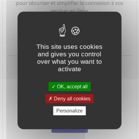
pour sécuriser et simplifier la connexion à vos
services en ligne.
Qu'est-ce que FranceConnect ?
This site uses cookies
and gives you control
ou
over what you want to
activate
OK, accept all
Deny all cookies
Mot de passe
Je crée mon
Personalize
oublié ?
compte
Connexion