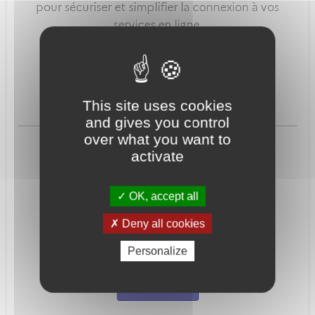
pour sécuriser et simplifier la connexion à vos
services en ligne.
Qu'est-ce que FranceConnect ?
This site uses cookies
and gives you control
ou
over what you want to
activate
OK, accept all
Deny all cookies
Mot de passe
Je crée mon
Personalize
oublié ?
compte
Connexion