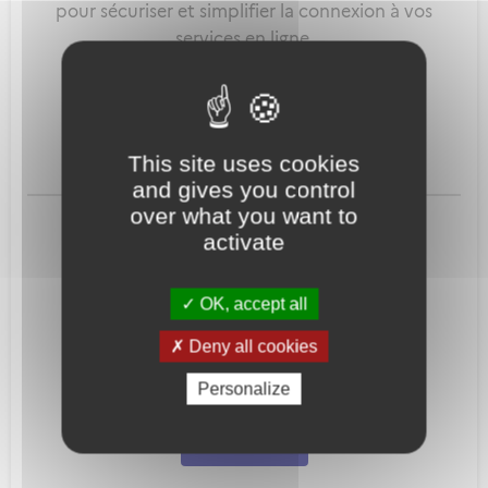
pour sécuriser et simplifier la connexion à vos
services en ligne.
Qu'est-ce que FranceConnect ?
This site uses cookies
and gives you control
ou
over what you want to
activate
OK, accept all
Deny all cookies
Mot de passe
Je crée mon
Personalize
oublié ?
compte
Connexion