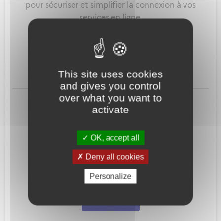
pour sécuriser et simplifier la connexion à vos
services en ligne.
Qu'est-ce que FranceConnect ?
This site uses cookies
and gives you control
ou
over what you want to
activate
OK, accept all
Deny all cookies
Mot de passe
Je crée mon
Personalize
oublié ?
compte
Connexion