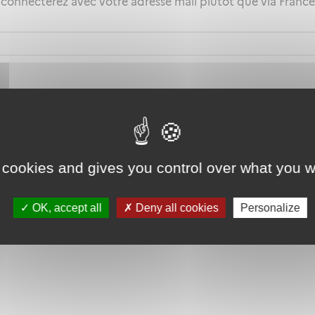
 connecterez avec votre adresse mail plutôt que via Fran
 cookies and gives you control over what you w
OK, accept all
Deny all cookies
Personalize