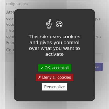
obligatoires
Attention, ce mot de passe est celui de votre
compte local et en aucun cas celui du compte que
vous utilisez au travers de FranceConnect.
Il vous servira uniquement lorsque vous vous
This site uses cookies
connecterez avec votre adresse mail plutôt que via
and gives you control
FranceConnect.
over what you want to
Courriel *
activate
Envoyer
OK, accept all
Deny all cookies
Personalize