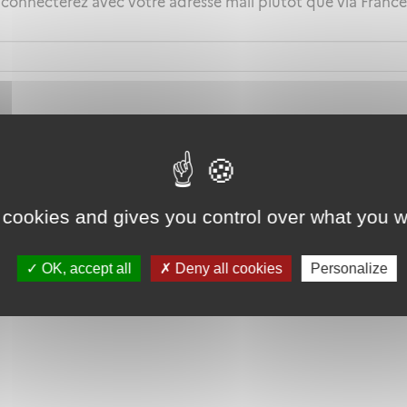
 connecterez avec votre adresse mail plutôt que via Fran
 cookies and gives you control over what you w
OK, accept all
Deny all cookies
Personalize