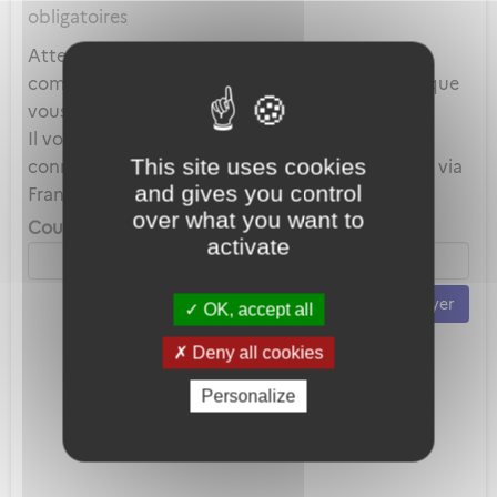
obligatoires
Attention, ce mot de passe est celui de votre
compte local et en aucun cas celui du compte que
vous utilisez au travers de FranceConnect.
Il vous servira uniquement lorsque vous vous
This site uses cookies
connecterez avec votre adresse mail plutôt que via
and gives you control
FranceConnect.
over what you want to
Courriel *
activate
Envoyer
OK, accept all
Deny all cookies
Personalize