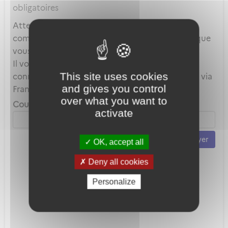
obligatoires
Attention, ce mot de passe est celui de votre
compte local et en aucun cas celui du compte que
vous utilisez au travers de FranceConnect.
Il vous servira uniquement lorsque vous vous
This site uses cookies
connecterez avec votre adresse mail plutôt que via
and gives you control
FranceConnect.
over what you want to
Courriel *
activate
Envoyer
OK, accept all
Deny all cookies
Personalize