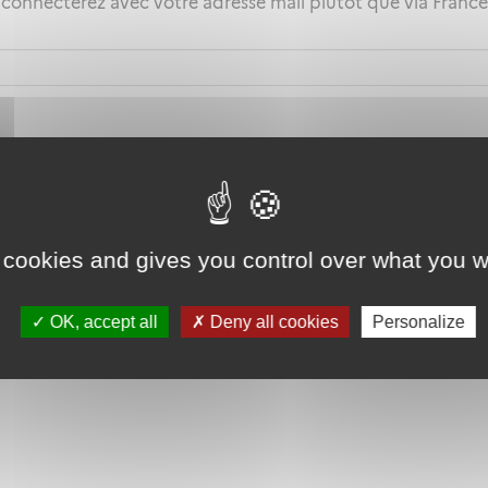
 connecterez avec votre adresse mail plutôt que via Fran
 cookies and gives you control over what you w
OK, accept all
Deny all cookies
Personalize