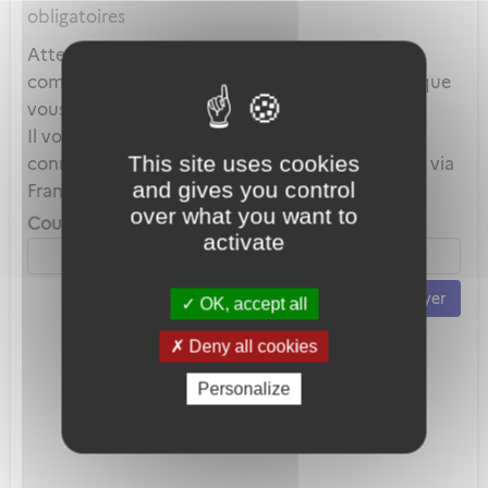
obligatoires
Attention, ce mot de passe est celui de votre
compte local et en aucun cas celui du compte que
vous utilisez au travers de FranceConnect.
Il vous servira uniquement lorsque vous vous
This site uses cookies
connecterez avec votre adresse mail plutôt que via
and gives you control
FranceConnect.
over what you want to
Courriel *
activate
Envoyer
OK, accept all
Deny all cookies
Personalize