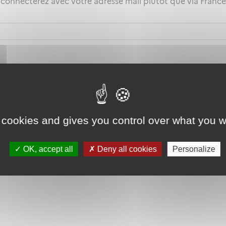
 connecterez avec votre adresse mail plutôt que via Fran
 cookies and gives you control over what you w
OK, accept all
Deny all cookies
Personalize