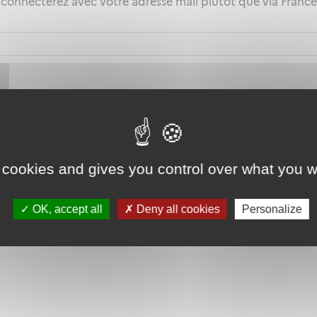
 connecterez avec votre adresse mail plutôt que via Fran
 cookies and gives you control over what you w
OK, accept all
Deny all cookies
Personalize