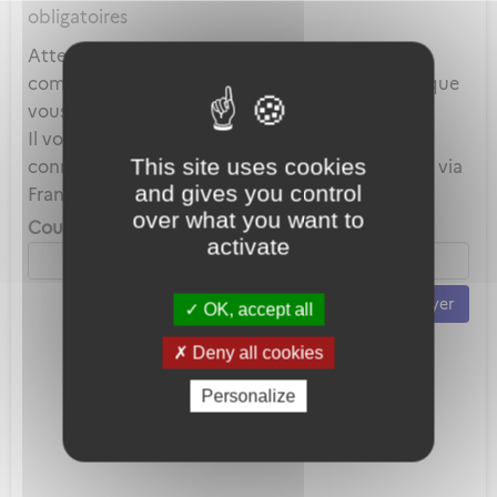
obligatoires
Attention, ce mot de passe est celui de votre
compte local et en aucun cas celui du compte que
vous utilisez au travers de FranceConnect.
Il vous servira uniquement lorsque vous vous
This site uses cookies
connecterez avec votre adresse mail plutôt que via
and gives you control
FranceConnect.
over what you want to
Courriel *
activate
Envoyer
OK, accept all
Deny all cookies
Personalize