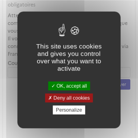
obligatoires
Attention, ce mot de passe est celui de votre
compte local et en aucun cas celui du compte que
vous utilisez au travers de FranceConnect.
Il vous servira uniquement lorsque vous vous
This site uses cookies
connecterez avec votre adresse mail plutôt que via
and gives you control
FranceConnect.
over what you want to
Courriel *
activate
Envoyer
OK, accept all
Deny all cookies
Personalize