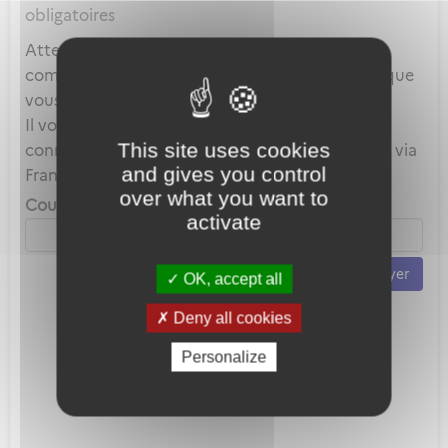
obligatoires
Attention, ce mot de passe est celui de votre
compte local et en aucun cas celui du compte que
vous utilisez au travers de FranceConnect.
Il vous servira uniquement lorsque vous vous
This site uses cookies
connecterez avec votre adresse mail plutôt que via
and gives you control
FranceConnect.
over what you want to
Courriel *
activate
Envoyer
OK, accept all
Deny all cookies
Personalize