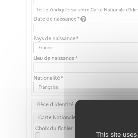
Tels qu'indiqués sur votre Carte Nationale d'Ide
Date de naissance *
Pays de naissance *
France
Lieu de naissance *
Nationalité *
Française
Pièce d'identité
Carte Nationale d'Identité ou Passeport *
Choix du fichier
This site uses