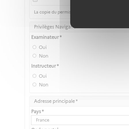
La copie du permis de conduire n'est pas accep
Privilèges Navigant
Examinateur *
Oui
Non
Instructeur *
Oui
Non
Adresse principale *
Pays *
France