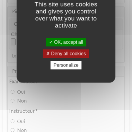
This site uses cookies
and gives you control
Pièce d'identité
over what you want to
Carte Nationale d'Identité ou Passeport *
activate
Choix du fichier
OK, accept all
Deny all cookies
La copie du permis de conduire n'est pas acceptée
Personalize
Privilèges Navigant
Examinateur *
Oui
Non
Instructeur *
Oui
Non