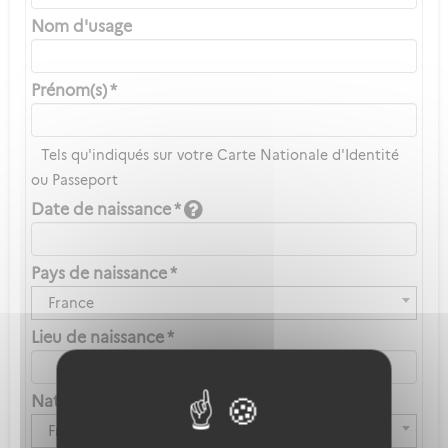
Nom d'usage
Prénom(s) *
Tels qu'indiqués sur votre Carte Nationale d'Identité
ou Passeport
Date de naissance *
Pays de naissance *
France
Lieu de naissance *
Nationalité *
Française