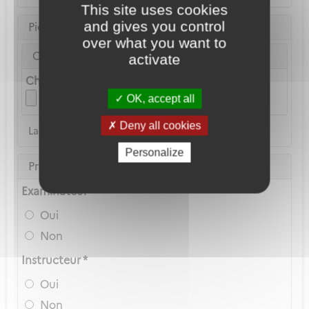
This site uses cookies
and gives you control
Pièce d'identité
over what you want to
Carte Nationale d'Identité ou Passeport *
activate
Choix du fichier
OK, accept all
Deny all cookies
La copie du permis de conduire n'est pas acceptée
Personalize
Privilèges Navigant
Examinateur *
Oui
Non
Instructeur *
Oui
Non