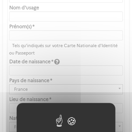
Nom d'usage
Prénom(s) *
Tels qu'indiqués sur votre Carte Nationale d'Identité
ou Passeport
Date de naissance *
Pays de naissance *
France
Lieu de naissance *
Nationalité *
Française